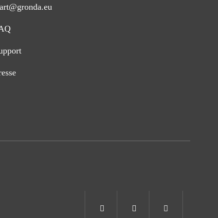
tart@gronda.eu
AQ
upport
resse