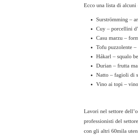
Ecco una lista di alcuni
Surströmming – ari
Cuy – porcellini d’
Casu marzu – forma
Tofu puzzolente – c
Hákarl – squalo be
Durian – frutta ma
Natto – fagioli di
Vino ai topi – vin
Lavori nel settore dell’o
professionisti del setto
con gli altri 60mila uten