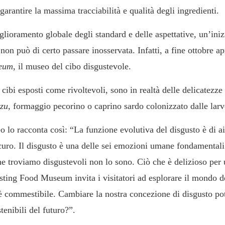
arantire la massima tracciabilità e qualità degli ingredienti.
glioramento globale degli standard e delle aspettative, un’ini
on può di certo passare inosservata. Infatti, a fine ottobre ap
seum
, il museo del cibo disgustevole.
ibi esposti come rivoltevoli, sono in realtà delle delicatezze 
zu
, formaggio pecorino o caprino sardo colonizzato dalle lar
eo lo racconta così: “La funzione evolutiva del disgusto è di ai
icuro. Il disgusto è una delle sei emozioni umane fondamental
che troviamo disgustevoli non lo sono. Ciò che è delizioso per
usting Food Museum invita i visitatori ad esplorare il mondo de
è commestibile. Cambiare la nostra concezione di disgusto pot
tenibili del futuro?”.