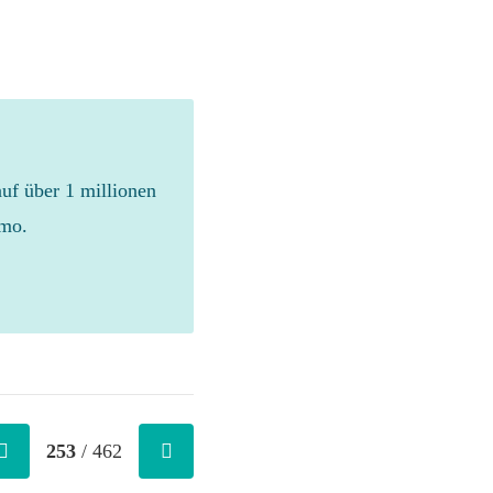
auf über 1 millionen
emo.
253
/ 462