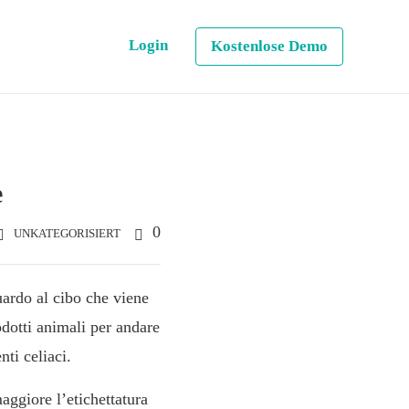
Login
Kostenlose Demo
e
0
UNKATEGORISIERT
uardo al cibo che viene
odotti animali per andare
nti celiaci.
aggiore l’etichettatura