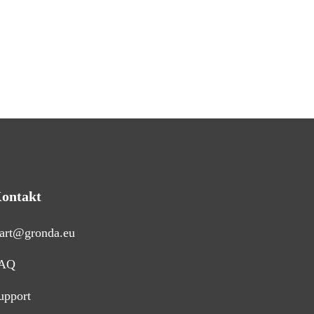
ontakt
tart@gronda.eu
AQ
upport