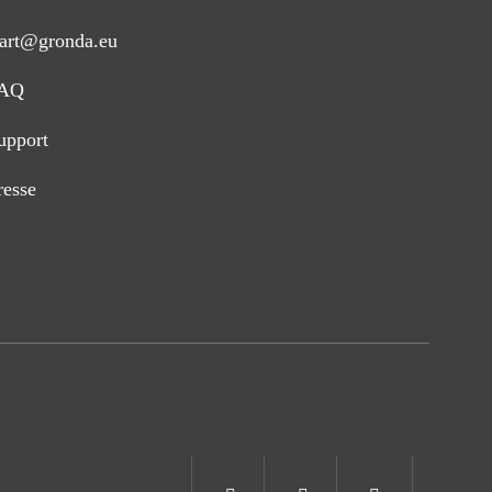
tart@gronda.eu
AQ
upport
resse