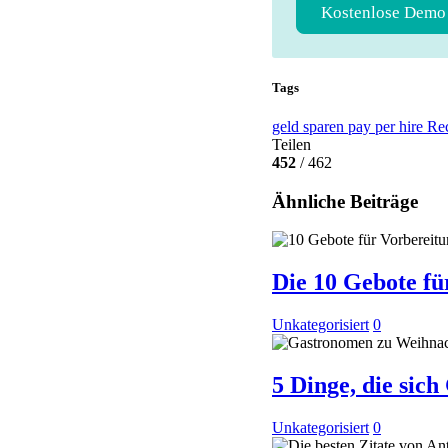
Kostenlose Demo
Tags
geld sparen
pay per hire
Rec
Teilen
452
/ 462
Ähnliche Beiträge
Die 10 Gebote fü
Unkategorisiert
0
5 Dinge, die sic
Unkategorisiert
0