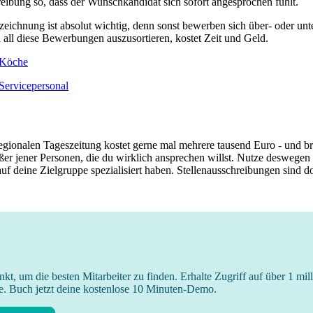
reibung so, dass der Wunschkandidat sich sofort angesprochen fühlt.
ichnung ist absolut wichtig, denn sonst bewerben sich über- oder unte
all diese Bewerbungen auszusortieren, kostet Zeit und Geld.
 Köche
 Servicepersonal
regionalen Tageszeitung kostet gerne mal mehrere tausend Euro - und bri
ßer jener Personen, die du wirklich ansprechen willst. Nutze deswegen
uf deine Zielgruppe spezialisiert haben. Stellenausschreibungen sind dort
unkt, um die besten Mitarbeiter zu finden. Erhalte Zugriff auf über 1 mill
e. Buch jetzt deine kostenlose 10 Minuten-Demo.