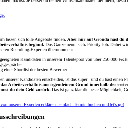
aten machst. Je besser du deinen Wunschkandidaten definierst, desto 
ge.
orm lassen sich tolle Angebote finden.
Aber nur auf Gronda hast du di
eitsverhältnis beginnt.
Das Ganze nennt sich: Priority Job. Dabei wi
seren Recruiting-Experten übernommen:
geeigneten Kandidaten in unserem Talentepool von über 250.000 F&B 
gsgespräche
 einer Shortlist der besten Bewerber
nen unserer Kandidaten entscheiden, ist das super - und du hast einen P
das Arbeitsverhältnis aus
irgendeinem Grund innerhalb der ersten
mmst du dein Geld zurück.
Das ist ganz klar die beste Möglichkeit, G
von unseren Experten erklären - einfach Termin buchen und let's go!
ausschreibungen