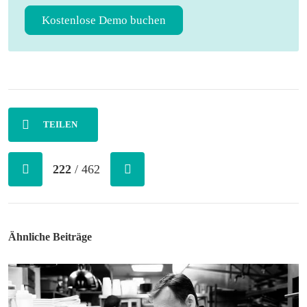
Kostenlose Demo buchen
TEILEN
222
/ 462
Ähnliche Beiträge