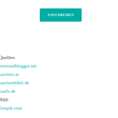
Quellen:
personalblogger.net
karriere.at
karrierebibel.de
haufe.de
Bild:
freepik.com