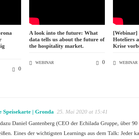
orona
A look into the future: What
[Webinar] 
r
data tells us about the future of
Hoteliers a
ig
the hospitality market.
Krise vorb
0
WEBINAR
WEBINAR
0
le Speisekarte | Gronda
25. Mai 2020 at 15:41
dazu Daniel Gantenberg (CEO der Echilada Gruppe, über 90 R
ßen. Eines der wichtigsten Learnings aus dem Talk: Jeder ka