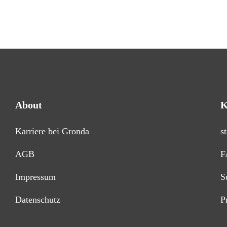
About
K
Karriere bei Gronda
s
AGB
F
Impressum
S
Datenschutz
P