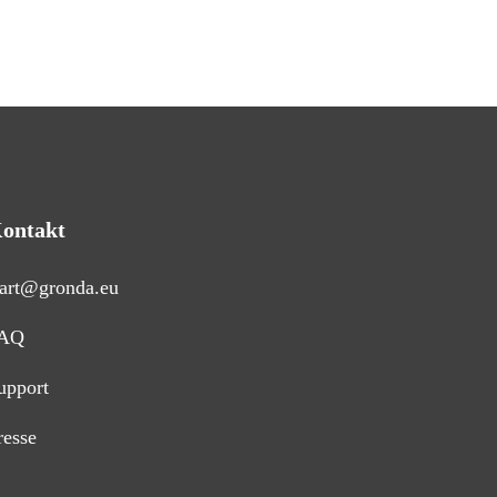
ontakt
tart@gronda.eu
AQ
upport
resse