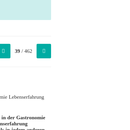
39
/ 462
in der Gastronomie
nserfahrung
ls in jedem anderen