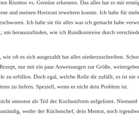
nen Risottos vs. Gemüse erkennen. Das alles hat es mir ermög
rne und meinen Horizont erweitern konnte. Ich habe für meh
schworen. Ich habe sie für alles was ich gemacht habe verwe
, um herauszufinden, wie ich Rundkornreise durch verschied
, wie oft es sich ausgezahlt hat alles niederzuschreiben. Sch
 Rezept, nur mit ein paar Anweisungen zur Größe, weitergeb
e zu erfüllen. Doch egal, welche Rolle dir zufällt, es ist nie
ems zu liefern. Speziell, wenn es nicht dein Problem ist.
icht umsonst als Teil der Kochuniform aufgelistet. Niemand i
zuständig, weder der Küchenchef, dein Mentor, noch irgendwe