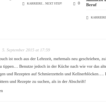
0
KARRIERE... NEXT STEP!
Beruf
KARRIERE.
5. September 2015 at 17:59
uch ist noch aus der Lehrzeit, mehrmals neu geschrieben, zu
 tippen… Benutze jedoch in der Küche nach wie vor das alte
gen und Rezepten auf Schmierzetteln und Kellnerblöcken…. E
ättern und Rezepte zu suchen, als in der Abschrift!
en