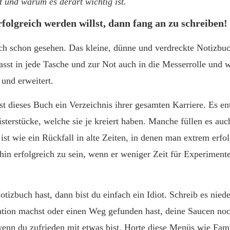
t und warum es derart wichtig ist.
folgreich werden willst, dann fang an zu schreiben!
ch schon gesehen. Das kleine, dünne und verdreckte Notizbuc
asst in jede Tasche und zur Not auch in die Messerrolle und 
 und erweitert.
t dieses Buch ein Verzeichnis ihrer gesamten Karriere. Es ent
sterstücke, welche sie je kreiert haben. Manche füllen es au
ist wie ein Rückfall in alte Zeiten, in denen man extrem erf
in erfolgreich zu sein, wenn er weniger Zeit für Experiment
izbuch hast, dann bist du einfach ein Idiot. Schreib es niede
ation machst oder einen Weg gefunden hast, deine Saucen no
wenn du zufrieden mit etwas bist. Horte diese Menüs wie Fam