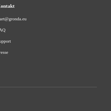
ontakt
tart@gronda.eu
AQ
upport
resse