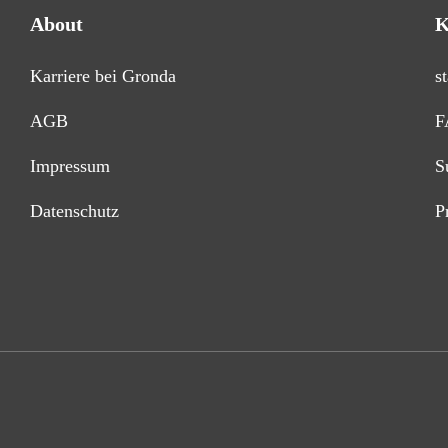
About
K
Karriere bei Gronda
s
AGB
F
Impressum
S
Datenschutz
P