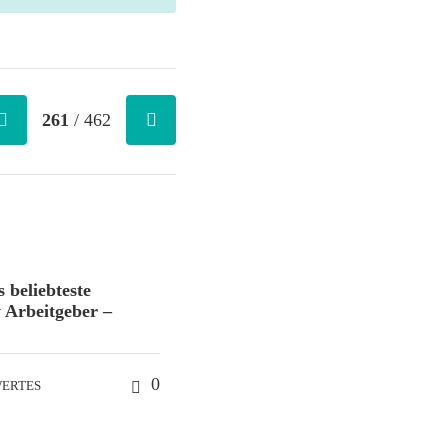
261
/ 462
 beliebteste
y Arbeitgeber –
0
WERTES