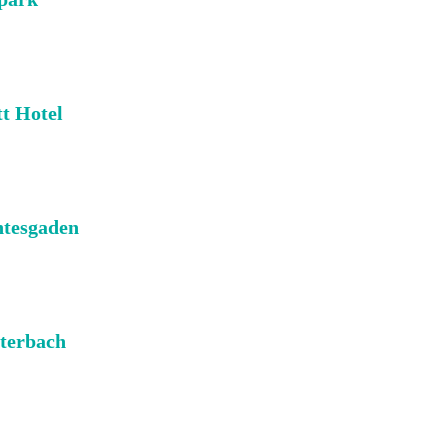
t Hotel
htesgaden
tterbach