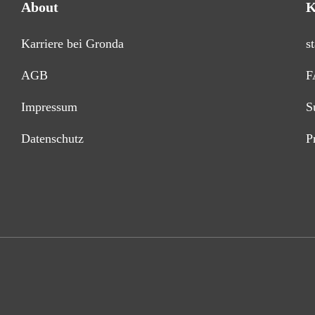
About
K
Karriere bei Gronda
s
AGB
F
Impressum
S
Datenschutz
P