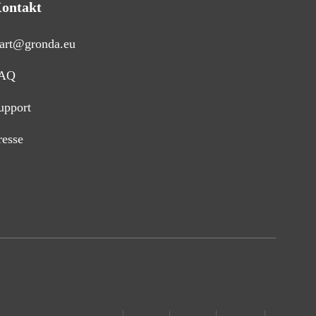
ontakt
tart@gronda.eu
AQ
upport
resse