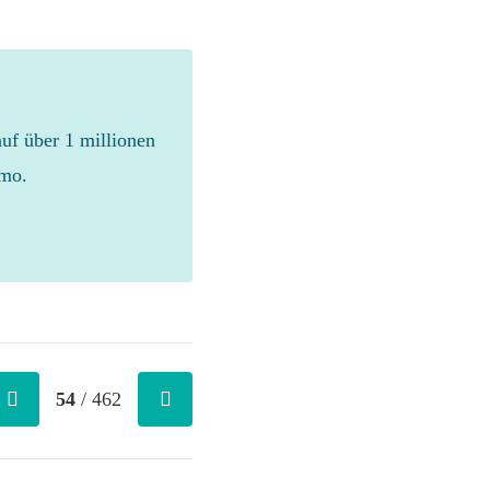
auf über 1 millionen
emo.
54
/ 462