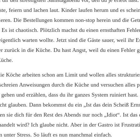
ll dir den stressigsten Samstagabend vor, den du je erlebt hast
te, feiern und lachen laut. Kinder laufen herum und es schein
ssieren. Die Bestellungen kommen non-stop herein und die Getr
t. Es ist chaotisch. Plötzlich machst du einen ernsthaften Fehl
igentlich warten wollte. Jetzt sind die Gäste sauer, weil ihr E
er zurück in die Küche. Du hast Angst, weil du einen Fehler g
Küche.
die Köche arbeiten schon am Limit und wollen alles strukturier
 schreien Anweisungen durch die Küche und versuchen alles pü
 gehen und erzählen, dass du ihr ganzes System ruiniert hast.
nicht glauben. Dann bekommst du ein „Ist das dein Scheiß Ern
en sie dich für den Rest des Abends nur noch „Idiot“. Ist das
ndelt wird? Ich glaube nicht. Aber in der Gastro ist Frustrat
 unter Stress. So läuft es nun manchmal einfach.