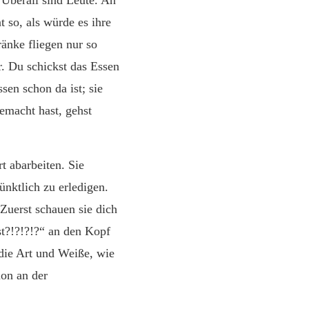
. Überall sind Leute. An
t so, als würde es ihre
änke fliegen nur so
er. Du schickst das Essen
ssen schon da ist; sie
emacht hast, gehst
t abarbeiten. Sie
nktlich zu erledigen.
 Zuerst schauen sie dich
st?!?!?!?“ an den Kopf
 die Art und Weiße, wie
ion an der