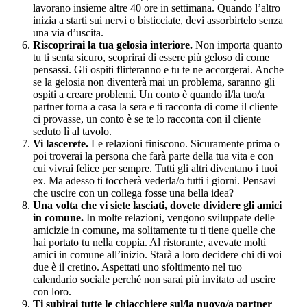
lavorano insieme altre 40 ore in settimana. Quando l’altro
inizia a starti sui nervi o bisticciate, devi assorbirtelo senza
una via d’uscita.
Riscoprirai la tua gelosia interiore.
Non importa quanto
tu ti senta sicuro, scoprirai di essere più geloso di come
pensassi. Gli ospiti flirteranno e tu te ne accorgerai. Anche
se la gelosia non diventerà mai un problema, saranno gli
ospiti a creare problemi. Un conto è quando il/la tuo/a
partner torna a casa la sera e ti racconta di come il cliente
ci provasse, un conto è se te lo racconta con il cliente
seduto lì al tavolo.
Vi lascerete.
Le relazioni finiscono. Sicuramente prima o
poi troverai la persona che farà parte della tua vita e con
cui vivrai felice per sempre. Tutti gli altri diventano i tuoi
ex. Ma adesso ti toccherà vederla/o tutti i giorni. Pensavi
che uscire con un collega fosse una bella idea?
Una volta che vi siete lasciati, dovete dividere gli amici
in comune.
In molte relazioni, vengono sviluppate delle
amicizie in comune, ma solitamente tu ti tiene quelle che
hai portato tu nella coppia. Al ristorante, avevate molti
amici in comune all’inizio. Starà a loro decidere chi di voi
due è il cretino. Aspettati uno sfoltimento nel tuo
calendario sociale perché non sarai più invitato ad uscire
con loro.
Ti subirai tutte le chiacchiere sul/la nuovo/a partner