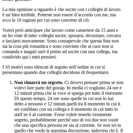
La mia opinione a riguardo è che uscire con i colleghi di lavoro
è un’idea terribile. Potreste non essere d’accordo con me, ma
ecco le 10 ragioni per cui sono convinto di ciò.
Vorrei però anticipare che lavoro come cameriere da 15 anni e
ne ho viste di tutte: colleghi uscire, sposarsi, divorziare, cercarsi
e lasciarsi nuovamente. Sono consapevole che questa lista non
sia la cosa più romantica e sono convinto che al cuor non si
comanda e magari sarò il primo ad uscire con una collega, ma
condivido qui i miei pensieri.
I 10 motivi sono elencati di seguito nell’ordine in cui si
presentano quando due colleghi decidono di frequentarsi.
Non rimarrà un segreto.
Ci dovevi pensare prima se non
volevi fare parte del gossip. In media ci vogliono 24 ore e
12 minuti prima che la voce si sparga per tutto il ristorante.
Di questo tempo, 24 ore sono quelle in cui non lo hai
detto a nessuno e 12 minuti quelli tra il momento in cui ti
sei confidato con un collega e il momento in cui tutto lo
staff ne è al corrente. Forse volete tenerlo veramente
segreto, probabilmente perché uno di voi due non vuole
che una specifica persona ne sia al corrente. Se non sei tu
quello che vuole la massima discrezione, indovina chi è. Il