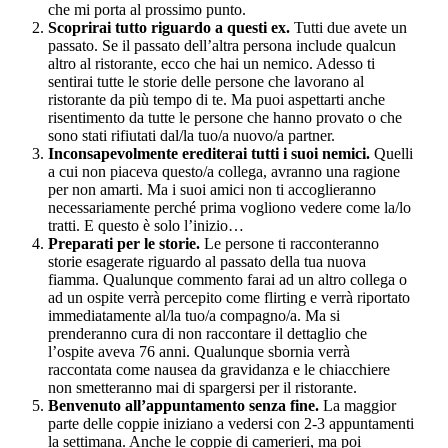
che mi porta al prossimo punto.
Scoprirai tutto riguardo a questi ex.
Tutti due avete un
passato. Se il passato dell’altra persona include qualcun
altro al ristorante, ecco che hai un nemico. Adesso ti
sentirai tutte le storie delle persone che lavorano al
ristorante da più tempo di te. Ma puoi aspettarti anche
risentimento da tutte le persone che hanno provato o che
sono stati rifiutati dal/la tuo/a nuovo/a partner.
Inconsapevolmente erediterai tutti i suoi nemici.
Quelli
a cui non piaceva questo/a collega, avranno una ragione
per non amarti. Ma i suoi amici non ti accoglieranno
necessariamente perché prima vogliono vedere come la/lo
tratti. E questo è solo l’inizio…
Preparati per le storie.
Le persone ti racconteranno
storie esagerate riguardo al passato della tua nuova
fiamma. Qualunque commento farai ad un altro collega o
ad un ospite verrà percepito come flirting e verrà riportato
immediatamente al/la tuo/a compagno/a. Ma si
prenderanno cura di non raccontare il dettaglio che
l’ospite aveva 76 anni. Qualunque sbornia verrà
raccontata come nausea da gravidanza e le chiacchiere
non smetteranno mai di spargersi per il ristorante.
Benvenuto all’appuntamento senza fine.
La maggior
parte delle coppie iniziano a vedersi con 2-3 appuntamenti
la settimana. Anche le coppie di camerieri, ma poi