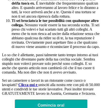
del/la tuo/a ex.
È inevitabile che frequenteranno qualcun
altro. E quando arriveranno al lavoro felice e lo diranno a
tutti, la voce arriverà anche a te. Questa è una tortura se
non ti sei ancora ripreso/a dalla rottura.
Ti sei bruciato/a le tue possibilità con qualunque altro
collega.
Nessuno vuole essere la tua seconda scelta. Ti sei
preso chi volevi e hai scartato tutti gli altri colleghi. A
meno che tu non riesca ad uscire dalla relazione senza che
abbiano qualcosa da ridire su di te, la tua reputazione è
rovinata. Ovviamente puoi aspettare fino a che qualcuno
di nuovo viene assunto e ricominciare il processo da capo.
Lo so che è allettante, passi talmente tanto tempo intorno ai tuoi
colleghi che diventano parte della tua cerchia sociale. Sembra
stupido non volerci provare solo perché sono colleghi. E so
anche che questo articolo non cambierà ciò che il tuo cuore ti
comanda. Ma non dire che non ti avevo avvisato.
Sei un cameriere o lavori in un ristorante come cuoco o
lavapiatti?
Clicca qui e
unisciti alla nostra rete con più di 50.000
utenti e condividi le tue storie lavorative. Puoi inoltre trovare
GRATUITAMENTE lavoro in Austria, Germania e Svizzera.
Comincia ora!